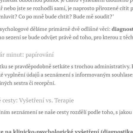
ař nebo jste se rozhodli sami, je naprosto přirozené cítit
luvit? Co po mně bude chtít? Bude mě soudit?"
 psychologové děláme primárně dvě odlišné věci:
diagnos
o sezení se bude odvíjet právě od toho, pro kterou z těch
pár minut: papírování
ku se pravděpodobně setkáte s trochou administrativy. K
tké vyplnění údajů a seznámení s informovaným souhlase
iných sestra či recepční.
 cesty: Vyšetření vs. Terapie
ím seznámení se naše cesty rozdělí podle toho, s jakou 
te na klinicko-psychologické vyšetření (diagnostika