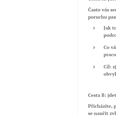
Často vás se
poruchu pamě
Jak t
podro
Co vá
praco
Cíl:
zj
obvyk
Cesta B: jde
Přicházíte, 
se naučit zvl