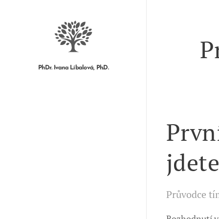
P
PhDr. Ivana Líbalová, Ph.D.
Prvn
jdet
Průvodce tím
Rozhodnutí v