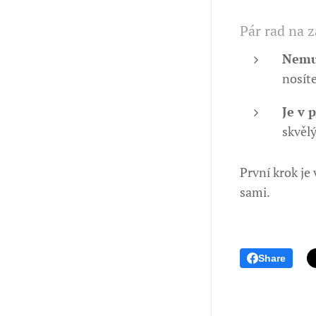
Pár rad na z
Nemus
nosíte
Je v 
skvěl
První krok je 
sami.
Share