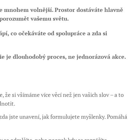
 je mnohem volnější. Prostor dostáváte hlavně
 porozumět vašemu světu.
pí, co očekáváte od spolupráce a zda si
pie je dlouhodobý proces, ne jednorázová akce.
 že si všímáme více věcí než jen vašich slov – a to
notit.
, zda jste unavení, jak formulujete myšlenky. Pomáhá
 se odmlčíte, nebo naopak kdy se rozzáříte.