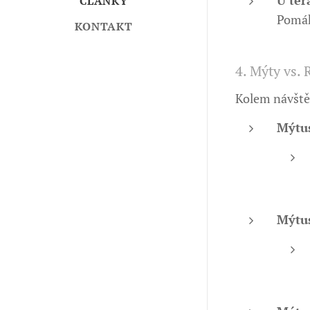
ČLÁNKY
Pomáh
KONTAKT
4. Mýty vs. 
Kolem návštěv
Mýtus
Mýtus