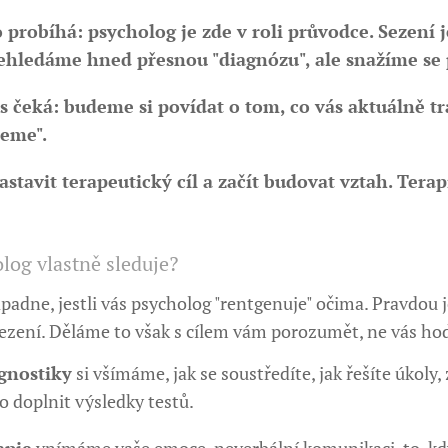
o probíhá:
psycholog je zde v roli průvodce. Sezení
ehledáme hned přesnou "diagnózu", ale snažíme se
s čeká:
budeme si povídat o tom, co vás aktuálně trá
eme".
stavit terapeutický cíl a začít budovat vztah. Tera
log vlastně sleduje?
adne, jestli vás psycholog "rentgenuje" očima. Pravdou je,
ezení. Děláme to však s cílem vám porozumět, ne vás hod
gnostiky
si všímáme, jak se soustředíte, jak řešíte úkoly
o doplnit výsledky testů.
apie
vnímáme vaše emoce, neverbální komunikaci, to, kdy