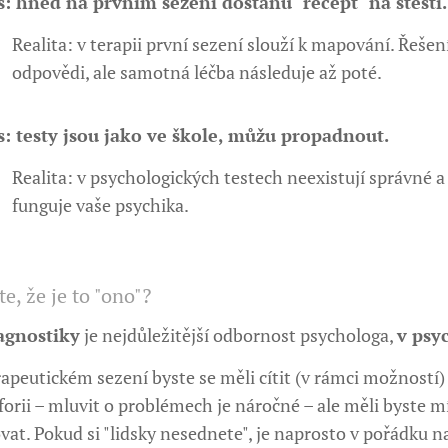
: hned na prvním sezení dostanu "recept" na štěstí.
Realita: v terapii první sezení slouží k mapování. Řešen
odpovědi, ale samotná léčba následuje až poté.
: testy jsou jako ve škole, můžu propadnout.
Realita: v psychologických testech neexistují správné a š
funguje vaše psychika.
te, že je to "ono"?
agnostiky
je nejdůležitější odbornost psychologa,
v psy
apeutickém sezení byste se měli cítit (v rámci možností)
orii – mluvit o problémech je náročné – ale měli byste m
at. Pokud si "lidsky nesednete", je naprosto v pořádku naj