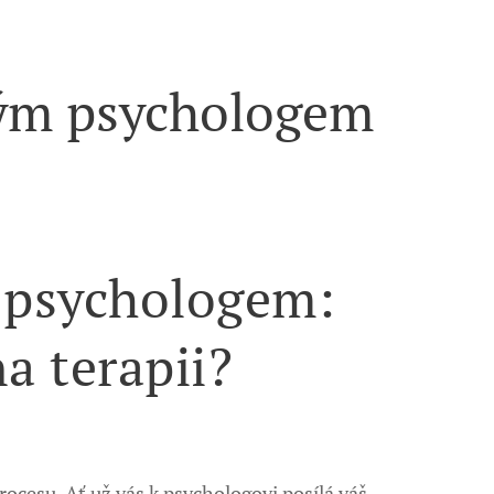
ckým psychologem
m psychologem:
na terapii?
cesu. Ať už vás k psychologovi posílá váš