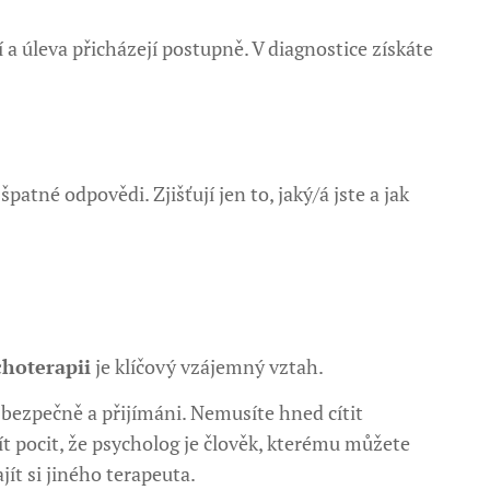
í a úleva přicházejí postupně. V diagnostice získáte
patné odpovědi. Zjišťují jen to, jaký/á jste a jak
choterapii
je klíčový vzájemný vztah.
 bezpečně a přijímáni. Nemusíte hned cítit
ít pocit, že psycholog je člověk, kterému můžete
ít si jiného terapeuta.