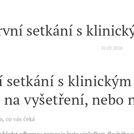
rvní setkání s klini
31.01.2026
í setkání s klinický
e na vyšetření, nebo 
, co vás čeká
yhledat odbornou pomoc je často výsledkem dlouhého pro