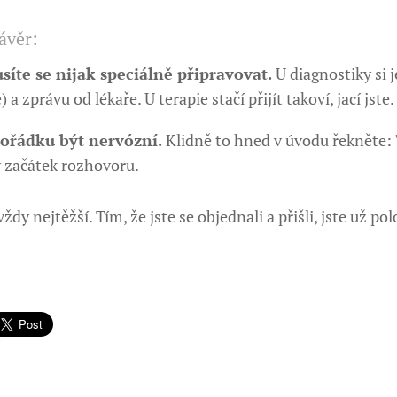
ávěr:
íte se nijak speciálně připravovat.
U diagnostiky si
) a zprávu od lékaře. U terapie stačí přijít takoví, jací jste.
pořádku být nervózní.
Klidně to hned v úvodu řekněte: "
ý začátek rozhovoru.
vždy nejtěžší. Tím, že jste se objednali a přišli, jste už p