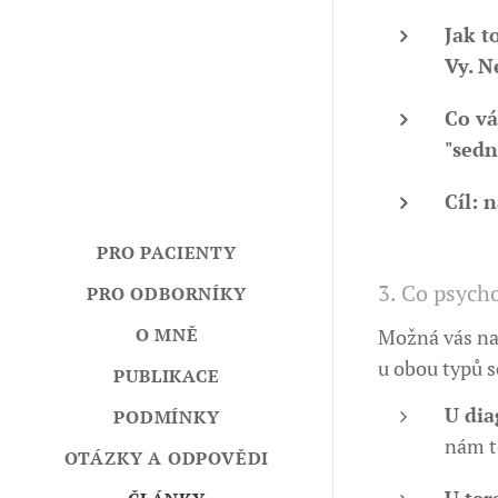
Jak t
Vy. N
Co vá
"sedn
Cíl:
na
PRO PACIENTY
3. Co psycho
PRO ODBORNÍKY
O MNĚ
Možná vás nap
u obou typů s
PUBLIKACE
U dia
PODMÍNKY
nám t
OTÁZKY A ODPOVĚDI
U ter