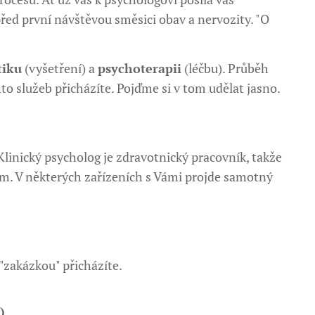
 před první návštěvou směsici obav a nervozity. "O
tiku
(vyšetření) a
psychoterapii
(léčbu). Průběh
to služeb přicházíte. Pojďme si v tom udělat jasno.
linický psycholog je zdravotnický pracovník, takže
m. V některých zařízeních s Vámi projde samotný
"zakázkou" přicházíte.
)