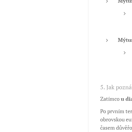
Mýtus
Mýtus
5. Jak pozná
Zatímco
u di
Po prvním ter
obrovskou euf
časem důvěřov