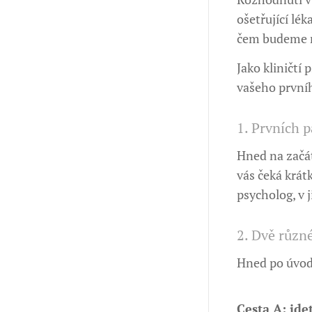
ošetřující lék
čem budeme m
Jako kliničtí
vašeho prvníh
1. Prvních 
Hned na začát
vás čeká krá
psycholog, v j
2. Dvě různé
Hned po úvodn
Cesta A: jde