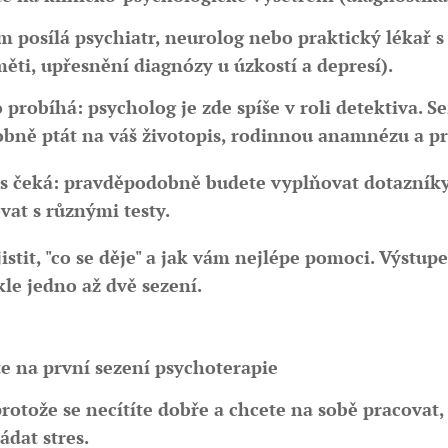
m posílá psychiatr, neurolog nebo praktický lékař 
ti, upřesnění diagnózy u úzkostí a depresí).
o probíhá:
psycholog je zde spíše v roli detektiva. S
bně ptát na váš životopis, rodinnou anamnézu a pr
s čeká:
pravděpodobně budete vyplňovat dotazníky,
vat s různými testy.
istit, "co se děje" a jak vám nejlépe pomoci. Výstup
le jedno až dvě sezení.
te na první sezení psychoterapie
protože se necítíte dobře a chcete na sobě pracovat
ádat stres.